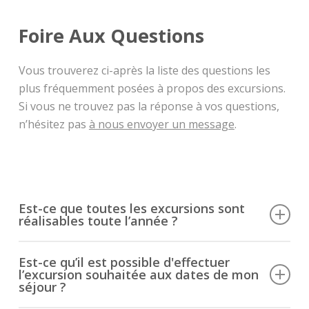
Foire Aux Questions
Vous trouverez ci-après la liste des questions les
plus fréquemment posées à propos des excursions.
Si vous ne trouvez pas la réponse à vos questions,
n’hésitez pas
à nous envoyer un message
.
Est-ce que toutes les excursions sont
réalisables toute l’année ?
Si la plupart des excursions sont possibles toute
Est-ce qu’il est possible d'effectuer
l’année, certaines d’entre elles, telles que les
l’excursion souhaitée aux dates de mon
aurores boréales ou encore les hautes terres, sont
séjour ?
saisonnières. Les périodes auxquelles celles-ci sont