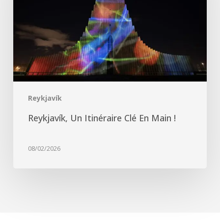
en
main
!
Reykjavík
Reykjavík, Un Itinéraire Clé En Main !
08/02/2026