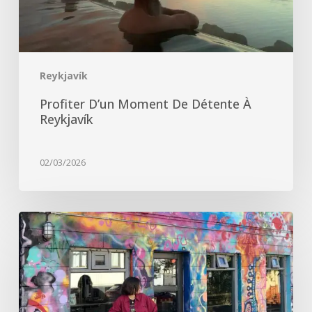
Reykjavík
Profiter D’un Moment De Détente À
Reykjavík
02/03/2026
Où
manger
et
faire
du
shopping