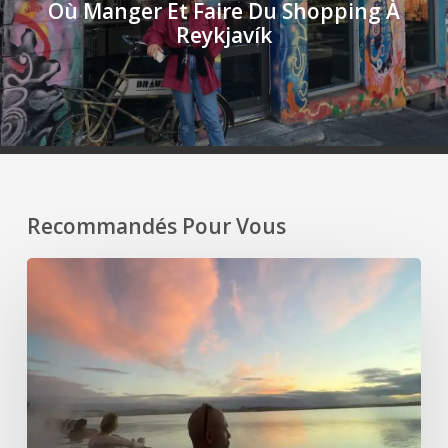
Où Manger Et Faire Du Shopping À
Reykjavík
Recommandés Pour Vous
Profiter
d’un
moment
de
détente
à
Reykjavík