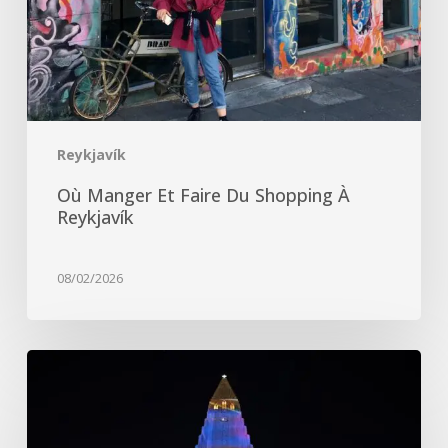
à
Reykjavík
Reykjavík
Où Manger Et Faire Du Shopping À
Reykjavík
08/02/2026
Reykjavík,
un
itinéraire
clé