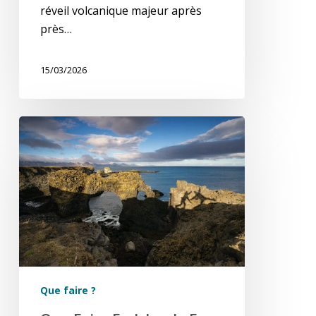
réveil volcanique majeur après
près…
15/03/2026
Que
faire
en
Islande
en
avril
et
en
mai
?
Que faire ?