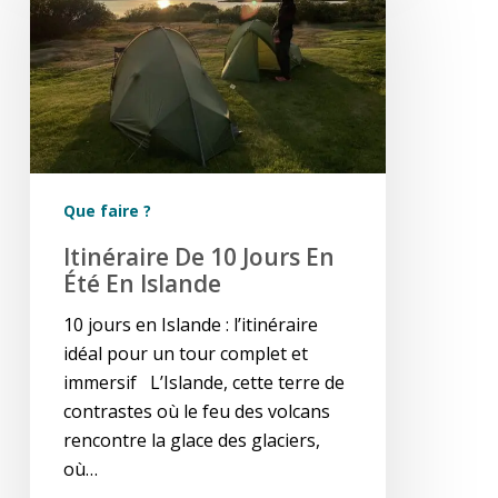
10
jours
en
été
en
Islande
Que faire ?
Itinéraire De 10 Jours En
Été En Islande
10 jours en Islande : l’itinéraire
idéal pour un tour complet et
immersif L’Islande, cette terre de
contrastes où le feu des volcans
rencontre la glace des glaciers,
où…