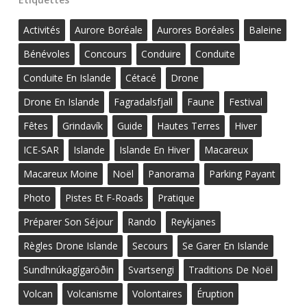
Activités
Aurore Boréale
Aurores Boréales
Baleine
Bénévoles
Concours
Conduire
Conduite
Conduite En Islande
Cétacé
Drone
Drone En Islande
Fagradalsfjall
Faune
Festival
Fêtes
Grindavík
Guide
Hautes Terres
Hiver
ICE-SAR
Islande
Islande En Hiver
Macareux
Macareux Moine
Noël
Panorama
Parking Payant
Photo
Pistes Et F-Roads
Pratique
Préparer Son Séjour
Rando
Reykjanes
Règles Drone Islande
Secours
Se Garer En Islande
Sundhnúkagígaröðin
Svartsengi
Traditions De Noël
Volcan
Volcanisme
Volontaires
Éruption