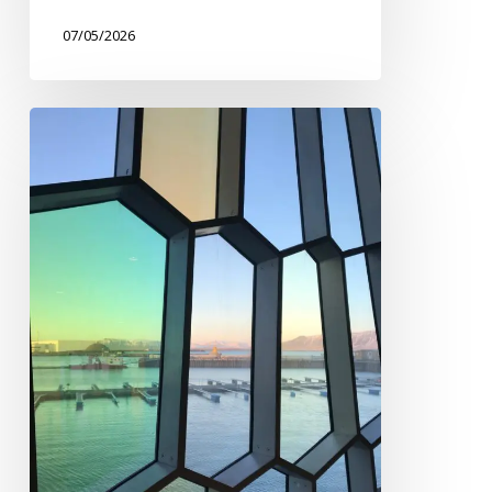
07/05/2026
Guide
pratique
pour
voyager
en
Islande