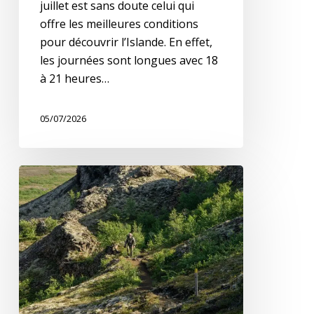
juillet est sans doute celui qui
offre les meilleures conditions
pour découvrir l’Islande. En effet,
les journées sont longues avec 18
à 21 heures…
05/07/2026
Que
faire
en
Islande
en
juin
?