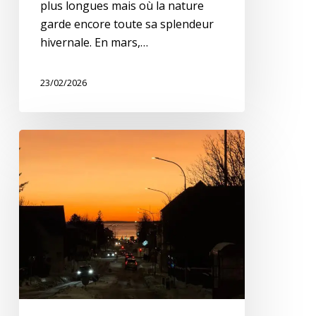
plus longues mais où la nature
garde encore toute sa splendeur
hivernale. En mars,…
23/02/2026
Se
déplacer
dans
Reykjavík