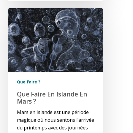
Que
faire
en
Islande
en
mars
?
Que faire ?
Que Faire En Islande En
Mars ?
Mars en Islande est une période
magique où nous sentons l’arrivée
du printemps avec des journées