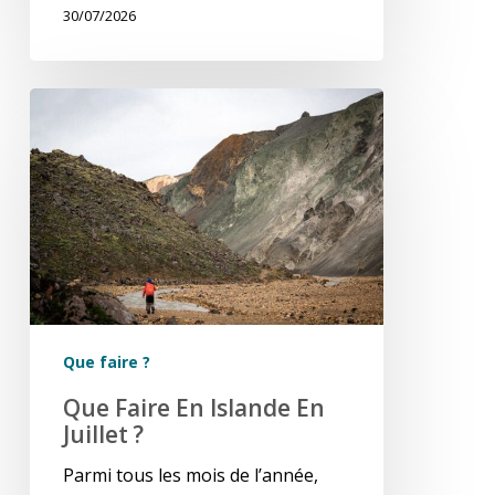
30/07/2026
Que
faire
en
Islande
en
Juillet
?
Que faire ?
Que Faire En Islande En
Juillet ?
Parmi tous les mois de l’année,