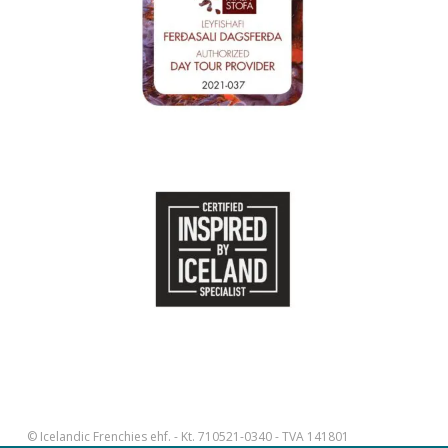
© Icelandic Frenchies ehf. - Kt. 710521-0340 - TVA 141801