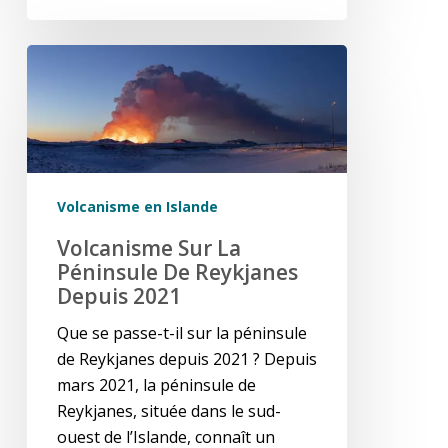
Volcanisme
sur
la
péninsule
de
Reykjanes
Volcanisme en Islande
depuis
2021
Volcanisme Sur La
Péninsule De Reykjanes
Depuis 2021
Que se passe-t-il sur la péninsule
de Reykjanes depuis 2021 ? Depuis
mars 2021, la péninsule de
Reykjanes, située dans le sud-
ouest de l’Islande, connaît un