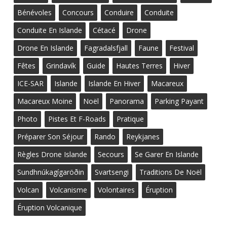
Bénévoles
Concours
Conduire
Conduite
Conduite En Islande
Cétacé
Drone
Drone En Islande
Fagradalsfjall
Faune
Festival
Fêtes
Grindavík
Guide
Hautes Terres
Hiver
ICE-SAR
Islande
Islande En Hiver
Macareux
Macareux Moine
Noël
Panorama
Parking Payant
Photo
Pistes Et F-Roads
Pratique
Préparer Son Séjour
Rando
Reykjanes
Règles Drone Islande
Secours
Se Garer En Islande
Sundhnúkagígaröðin
Svartsengi
Traditions De Noël
Volcan
Volcanisme
Volontaires
Éruption
Éruption Volcanique