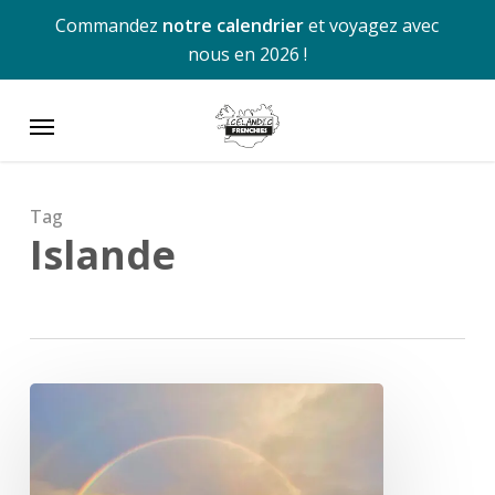
Skip
Commandez
notre calendrier
et voyagez avec
to
nous en 2026 !
main
content
Menu
Tag
Islande
Comprendre
la
météo
de