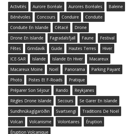
Activités
Aurore Boréale
Aurores Boréales
Baleine
Bénévoles
Concours
Conduire
Conduite
Conduite En Islande
Cétacé
Drone
Drone En Islande
Fagradalsfjall
Faune
Festival
Fêtes
Grindavík
Guide
Hautes Terres
Hiver
ICE-SAR
Islande
Islande En Hiver
Macareux
Macareux Moine
Noël
Panorama
Parking Payant
Photo
Pistes Et F-Roads
Pratique
Préparer Son Séjour
Rando
Reykjanes
Règles Drone Islande
Secours
Se Garer En Islande
Sundhnúkagígaröðin
Svartsengi
Traditions De Noël
Volcan
Volcanisme
Volontaires
Éruption
Éruption Volcanique