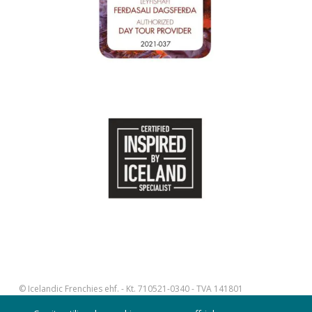
© Icelandic Frenchies ehf. - Kt. 710521-0340 - TVA 141801