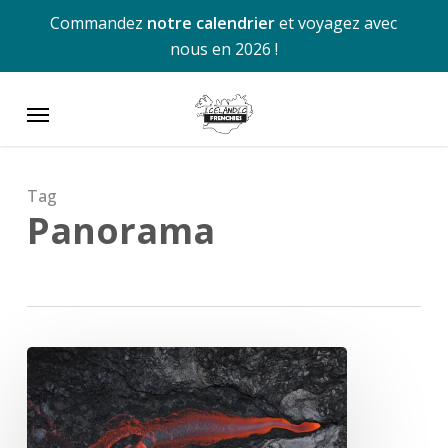
Skip
Commandez
notre calendrier
et voyagez avec
to
nous en 2026 !
main
content
Menu
Tag
Panorama
The
Epson
International
Pano